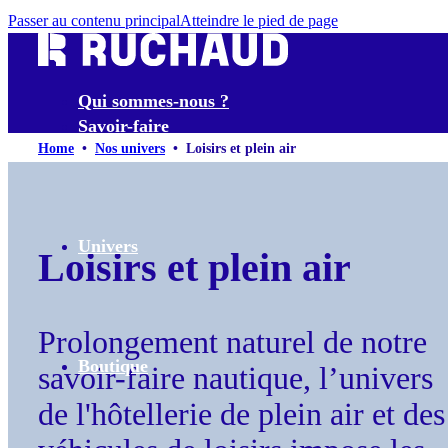
Passer au contenu principal
Atteindre le pied de page
Qui sommes-nous ?
Savoir-faire
Home
•
Nos univers
•
Loisirs et plein air
Univers
Loisirs et plein air
Prolongement naturel de notre
Boutique
savoir-faire nautique, l’univers
de l'hôtellerie de plein air et des