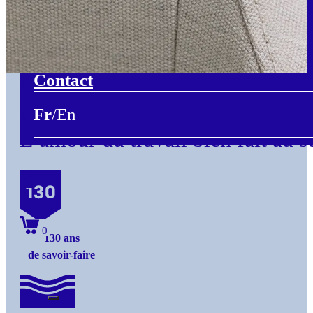
Découpe de mousse
Matelas sur mesure
Blog
Contact
Fr
En
L’amour du travail bien fait au s
0
130 ans
de savoir-faire